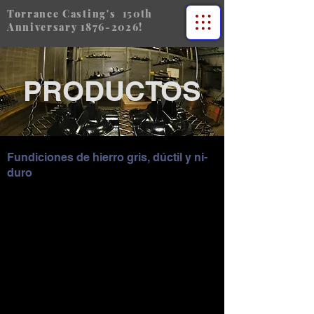
Torrance Casting's 150th
Anniversary
1876-2026
!
PRODUCTOS
Fundiciones de hierro gris, dúctil y ni-
duro